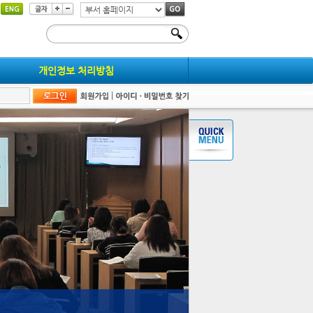
부
서
홈
페
개인정보 처리방침
이
지
|
이
동